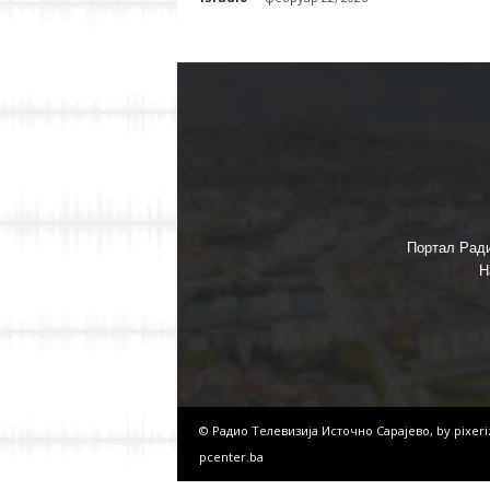
Портал Ради
Н
© Радио Телевизија Источно Сарајево, by
pixer
pcenter.ba