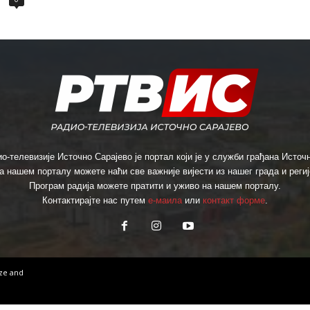
о-телевизије Источно Сарајево је портал који је у служби грађана Источн
а нашем порталу можете наћи све важније вијести из нашег града и региј
Програм радија можете пратити и уживо на нашем порталу.
Контактирајте нас путем
е-маила
или
контакт форме
.
ize
and