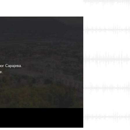
ог Сарајева.
е.