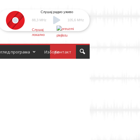
Слушај радио уживо
88,3 MHz
105,6 MHz
Слушај
локално
глед програма
Избори
Контакт