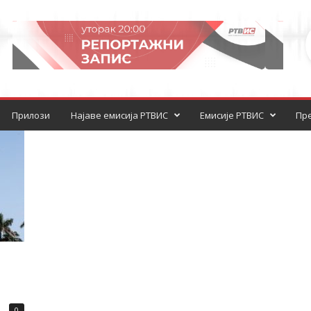
Прилози
Најаве емисија РТВИС
Емисије РТВИС
Пре
0