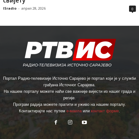
свијету
ISradio
-
април 28, 2026
0
Портал Радио-телевизије Источно Сарајево је портал који је у служби
грађана Источног Сарајева.
На нашем порталу можете наћи све важније вијести из нашег града и
регије.
Програм радија можете пратити и уживо на нашем порталу.
Контактирајте нас путем
е-маила
или
контакт форме
.