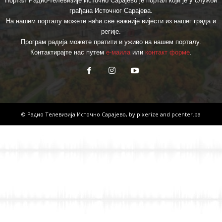
Портал Радио-телевизије Источно Сарајево је портал који је у служби
грађана Источног Сарајева.
На нашем порталу можете наћи све важније вијести из нашег града и
регије.
Програм радија можете пратити и уживо на нашем порталу.
Контактирајте нас путем
е-маила
или
контакт форме
.
© Радио Телевизија Источно Сарајево, by
pixerize
and
pcenter.ba