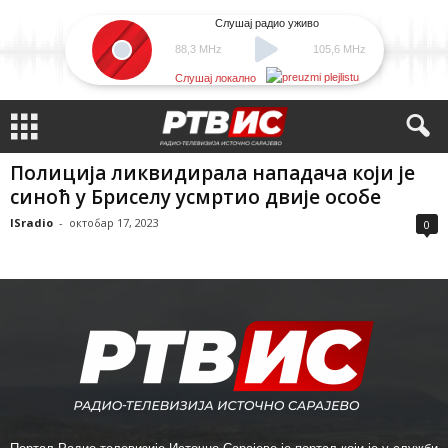
Слушај радио уживо
88,3 MHz
105,6 MHz
Слушај локално
Полиција ликвидирала нападача који је
синоћ у Бриселу усмртио двије особе
ISradio
-
октобар 17, 2023
0