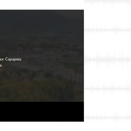
ог Сарајева.
е.