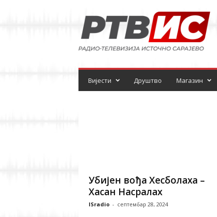
Р
а
д
и
о
-
т
е
Вијести
Друштво
Магазин
л
е
в
и
з
и
ј
а
Убијен вођа Хесболаха –
Хасан Насралах
ISradio
-
септембар 28, 2024