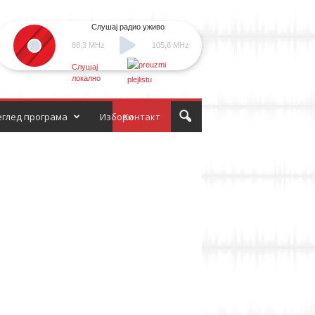
Слушај радио уживо
88,3 MHz
105,6 MHz
Слушај
локално
глед програма
Избори
Контакт