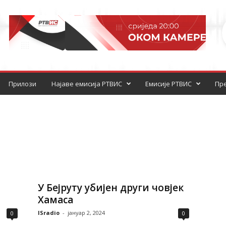
Прилози
Најаве емисија РТВИС
Емисије РТВИС
Пре
У Бејруту убијен други човјек
Хамаса
ISradio
-
јануар 2, 2024
0
0