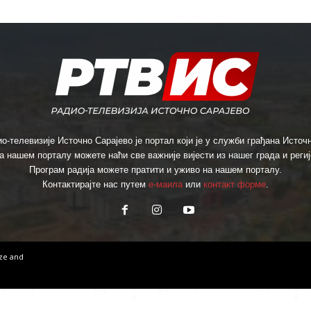
о-телевизије Источно Сарајево је портал који је у служби грађана Источн
а нашем порталу можете наћи све важније вијести из нашег града и региј
Програм радија можете пратити и уживо на нашем порталу.
Контактирајте нас путем
е-маила
или
контакт форме
.
ize
and