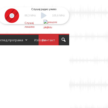
Слушај радио уживо
88,3 MHz
105,6 MHz
Слушај
локално
глед програма
Избори
Контакт