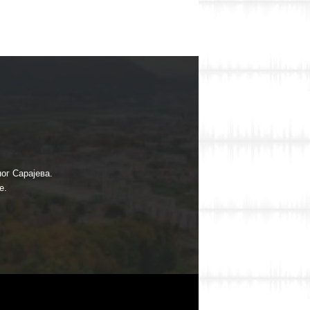
ог Сарајева.
е.