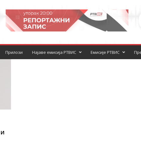
Прилози
Најаве емисија РТВИС
Емисије РТВИС
Пре
ли