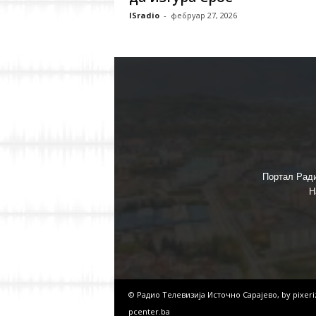
ISradio
-
фебруар 27, 2026
Портал Ради
Н
© Радио Телевизија Источно Сарајево, by
pixer
pcenter.ba