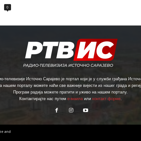
0
о-телевизије Источно Сарајево је портал који је у служби грађана Источн
а нашем порталу можете наћи све важније вијести из нашег града и региј
Програм радија можете пратити и уживо на нашем порталу.
Контактирајте нас путем
е-маила
или
контакт форме
.
ize
and