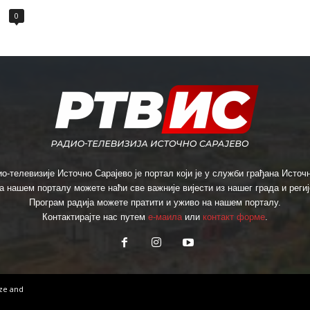
0
о-телевизије Источно Сарајево је портал који је у служби грађана Источн
а нашем порталу можете наћи све важније вијести из нашег града и региј
Програм радија можете пратити и уживо на нашем порталу.
Контактирајте нас путем
е-маила
или
контакт форме
.
ize
and