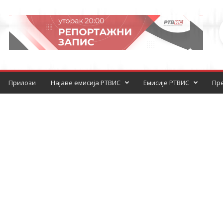
Прилози
Најаве емисија РТВИС
Емисије РТВИС
Пре