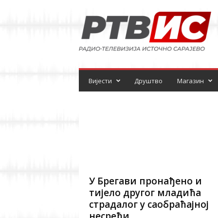
Р
а
д
и
о
-
т
е
Вијести
Друштво
Магазин
л
е
в
и
з
и
ј
а
У Брегави пронађено и
тијело другог младића
страдалог у саобраћајној
несрећи