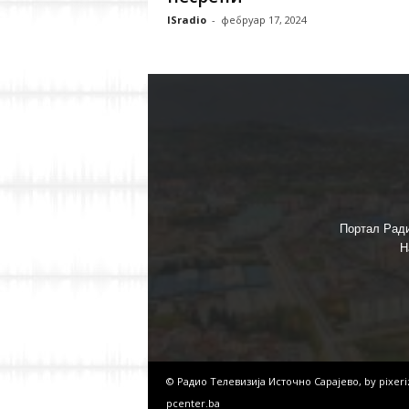
ISradio
-
фебруар 17, 2024
Портал Ради
Н
© Радио Телевизија Источно Сарајево, by
pixer
pcenter.ba