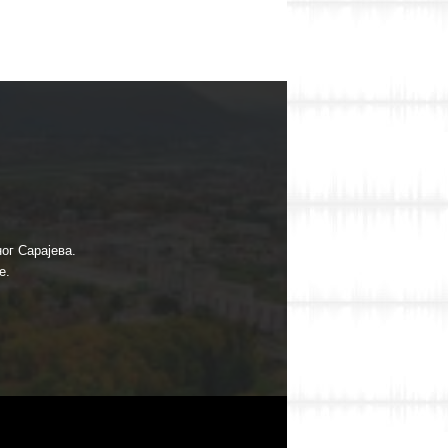
ог Сарајева.
е.