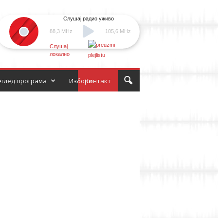
Слушај радио уживо
88,3 MHz
105,6 MHz
Слушај
локално
глед програма
Избори
Контакт