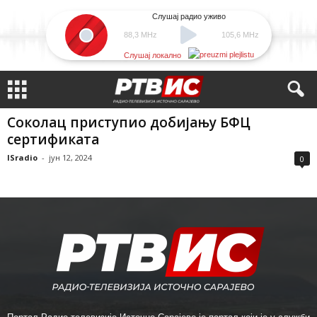
Слушај радио уживо
88,3 MHz
105,6 MHz
Слушај локално
Соколац приступио добијању БФЦ
сертификата
ISradio
-
јун 12, 2024
0