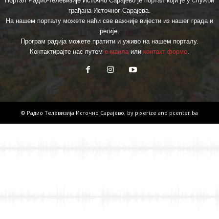
Портал Радио-телевизије Источно Сарајево је портал који је у служби
грађана Источног Сарајева.
На нашем порталу можете наћи све важније вијести из нашег града и
регије.
Програм радија можете пратити и уживо на нашем порталу.
Контактирајте нас путем
е-маила
или
контакт форме
.
© Радио Телевизија Источно Сарајево, by
pixerize
and
pcenter.ba