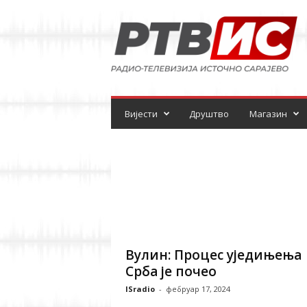
Р
а
д
и
о
-
т
е
Вијести
Друштво
Магазин
л
е
в
и
з
и
ј
а
Вулин: Процес уједињења
Срба је почео
ISradio
-
фебруар 17, 2024