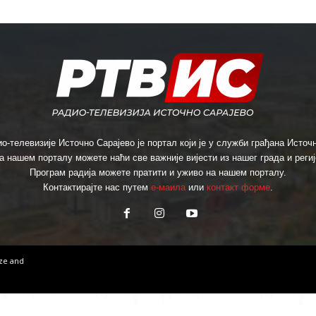
о-телевизије Источно Сарајево је портал који је у служби грађана Источн
а нашем порталу можете наћи све важније вијести из нашег града и региј
Програм радија можете пратити и уживо на нашем порталу.
Контактирајте нас путем
е-маила
или
контакт форме
.
ize
and