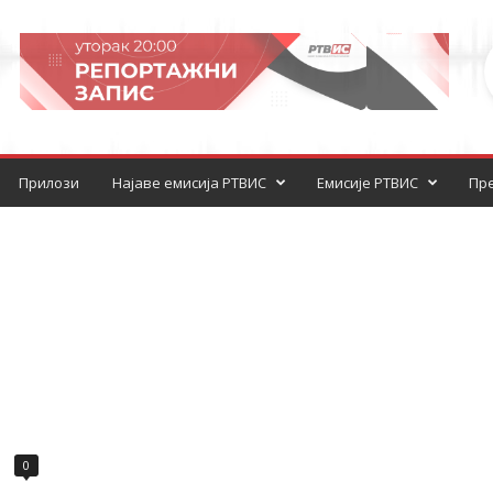
Прилози
Најаве емисија РТВИС
Емисије РТВИС
Пре
0