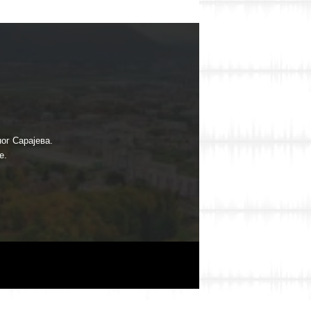
ог Сарајева.
е.