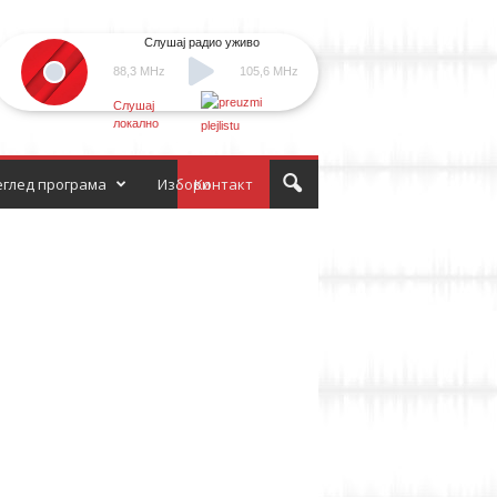
Слушај радио уживо
88,3 MHz
105,6 MHz
Слушај
локално
глед програма
Избори
Контакт