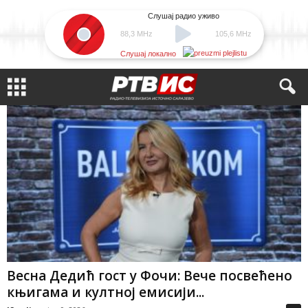
Слушај радио уживо
88,3 MHz
105,6 MHz
Слушај локално
Весна Дедић гост у Фочи: Вече посвећено
књигама и култној емисији...