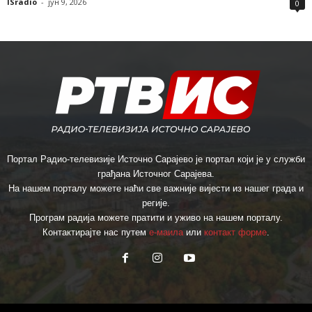
ISradio
-
јун 9, 2026
0
Портал Радио-телевизије Источно Сарајево је портал који је у служби
грађана Источног Сарајева.
На нашем порталу можете наћи све важније вијести из нашег града и
регије.
Програм радија можете пратити и уживо на нашем порталу.
Контактирајте нас путем
е-маила
или
контакт форме
.