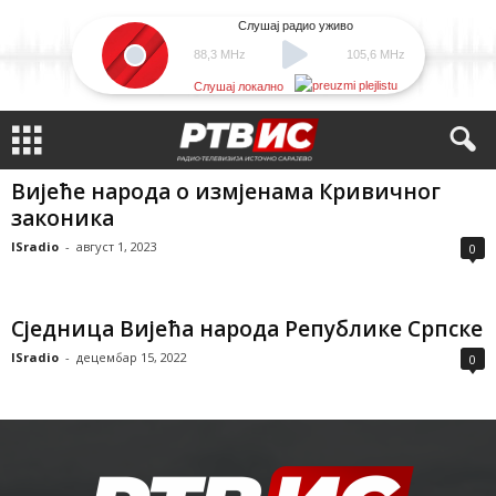
Слушај радио уживо
88,3 MHz
105,6 MHz
Слушај локално
Вијеће народа о измјенама Кривичног
законика
ISradio
-
август 1, 2023
0
Сједница Вијећа народа Републике Српске
ISradio
-
децембар 15, 2022
0