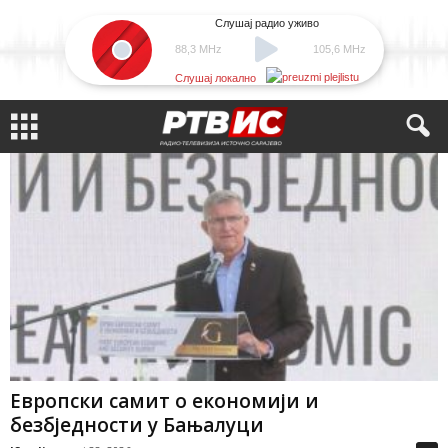
Слушај радио уживо
88,3 MHz
105,6 MHz
Слушај локално
Европски самит о економији и
безбједности у Бањалуци