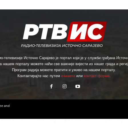
о-телевизије Источно Сарајево је портал који је у служби грађана Источн
а нашем порталу можете наћи све важније вијести из нашег града и региј
Програм радија можете пратити и уживо на нашем порталу.
Контактирајте нас путем
е-маила
или
контакт форме
.
ize
and