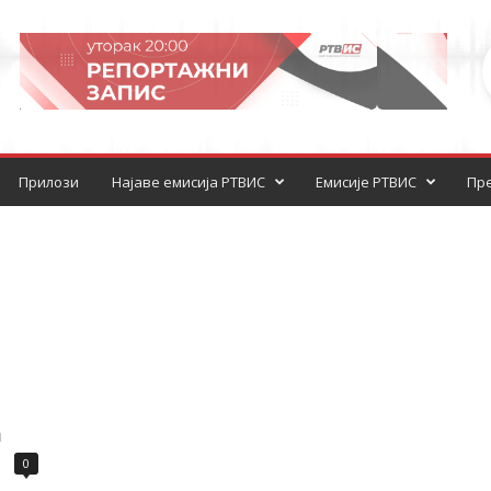
Прилози
Најаве емисија РТВИС
Емисије РТВИС
Пре
ћ
0