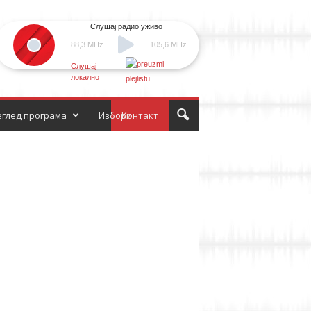
Слушај радио уживо
88,3 MHz
105,6 MHz
Слушај
локално
глед програма
Избори
Контакт