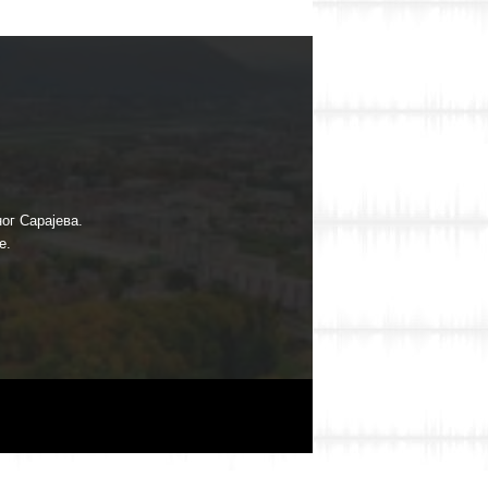
ог Сарајева.
е.