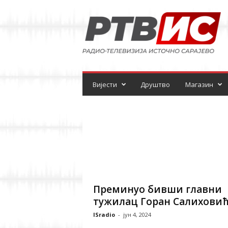
Р
а
д
и
о
-
т
е
Вијести
Друштво
Магазин
л
е
в
и
з
и
ј
а
Преминуо бивши главни
тужилац Горан Салихови
ISradio
-
јун 4, 2024