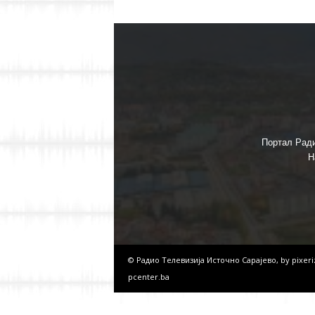
Портал Ради
Н
© Радио Телевизија Источно Сарајево, by
pixer
pcenter.ba