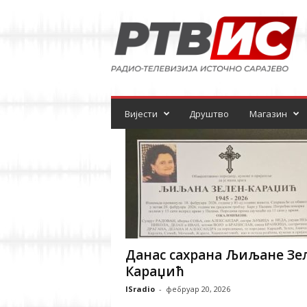
Р
а
д
и
о
-
т
е
Вијести
Друштво
Магазин
л
е
в
и
з
и
ј
а
Данас сахрана Љиљане Зе
Караџић
ISradio
-
фебруар 20, 2026