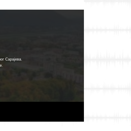
ог Сарајева.
е.