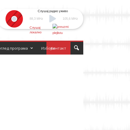
Слушај радио уживо
88,3 MHz
105,6 MHz
Слушај
локално
глед програма
Избори
Контакт