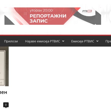
Прилози
Најаве емисија РТВИС
Емисије РТВИС
Пре
лен
0