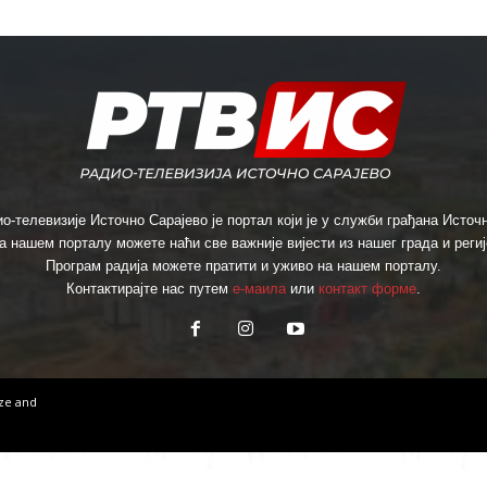
о-телевизије Источно Сарајево је портал који је у служби грађана Источн
а нашем порталу можете наћи све важније вијести из нашег града и региј
Програм радија можете пратити и уживо на нашем порталу.
Контактирајте нас путем
е-маила
или
контакт форме
.
ize
and