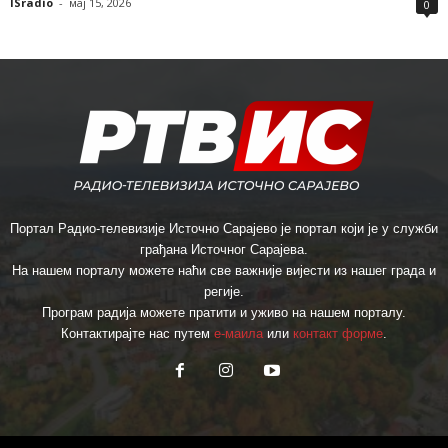
ISradio
-
мај 15, 2026
0
Портал Радио-телевизије Источно Сарајево је портал који је у служби
грађана Источног Сарајева.
На нашем порталу можете наћи све важније вијести из нашег града и
регије.
Програм радија можете пратити и уживо на нашем порталу.
Контактирајте нас путем
е-маила
или
контакт форме
.