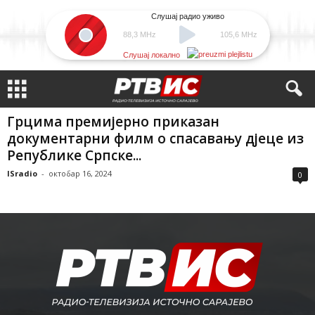
Слушај радио уживо
88,3 MHz
105,6 MHz
Слушај локално
Грцима премијерно приказан
документарни филм о спасавању дјеце из
Републике Српске...
ISradio
-
октобар 16, 2024
0