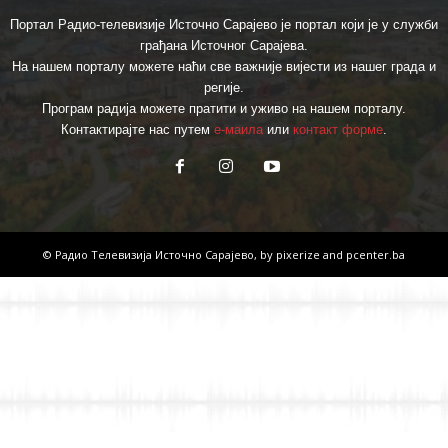
Портал Радио-телевизије Источно Сарајево је портал који је у служби
грађана Источног Сарајева.
На нашем порталу можете наћи све важније вијести из нашег града и
регије.
Програм радија можете пратити и уживо на нашем порталу.
Контактирајте нас путем
е-маила
или
контакт форме
.
© Радио Телевизија Источно Сарајево, by
pixerize
and
pcenter.ba