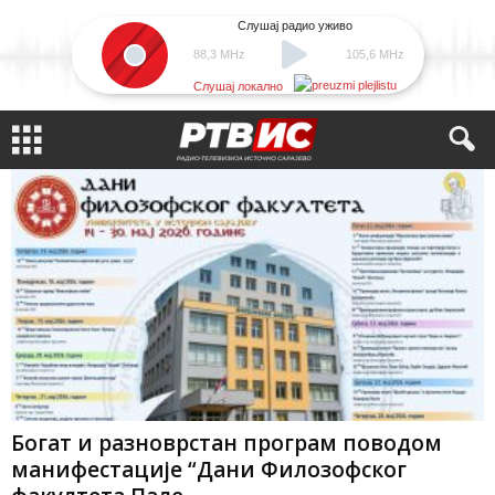
Слушај радио уживо
88,3 MHz
105,6 MHz
Слушај локално
Богат и разноврстан програм поводом
манифестације “Дани Филозофског