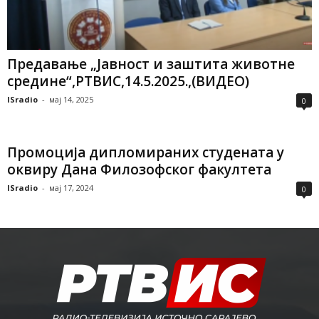
Предавање „Јавност и заштита животне
средине“,РТВИС,14.5.2025.,(ВИДЕО)
ISradio
-
мај 14, 2025
0
Промоција дипломираних студената у
оквиру Дана Филозофског факултета
ISradio
-
мај 17, 2024
0