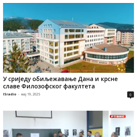
У сриједу обиљежавање Дана и крсне
славе Филозофског факултета
ISradio
-
мај 19, 2025
0