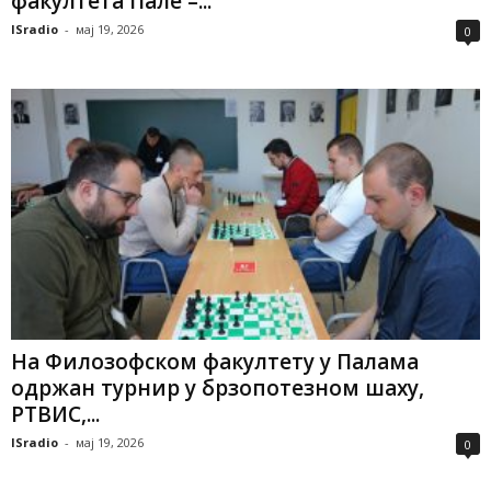
факултета Пале –...
ISradio
-
мај 19, 2026
0
На Филозофском факултету у Палама
одржан турнир у брзопотезном шаху,
РТВИС,...
ISradio
-
мај 19, 2026
0