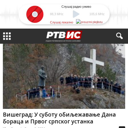
Слушај радио уживо
88,3 MHz
105,6 MHz
Слушај локално
Вишеград: У суботу обиљежавање Дана
бораца и Првог српског устанка