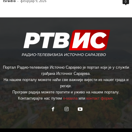
ISradio
-
фебруар 9, 2026
0
Портал Радио-телевизије Источно Сарајево је портал који је у служби
грађана Источног Сарајева.
На нашем порталу можете наћи све важније вијести из нашег града и
регије.
Програм радија можете пратити и уживо на нашем порталу.
Контактирајте нас путем
е-маила
или
контакт форме
.