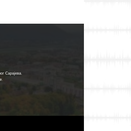
ог Сарајева.
е.