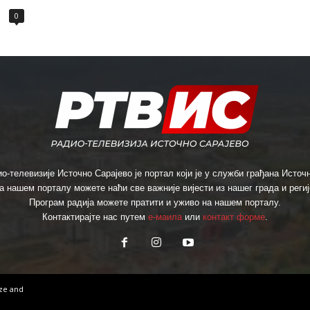
0
о-телевизије Источно Сарајево је портал који је у служби грађана Источн
а нашем порталу можете наћи све важније вијести из нашег града и региј
Програм радија можете пратити и уживо на нашем порталу.
Контактирајте нас путем
е-маила
или
контакт форме
.
ize
and