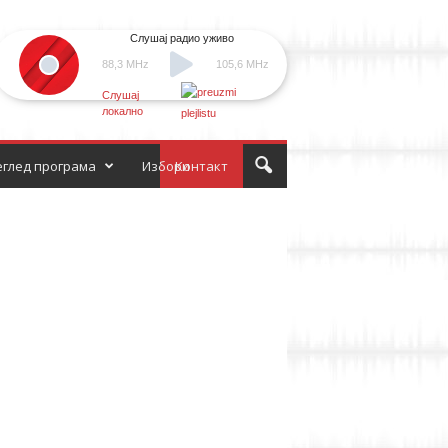
Слушај радио уживо
88,3 MHz
105,6 MHz
Слушај
локално
глед програма
Избори
Контакт