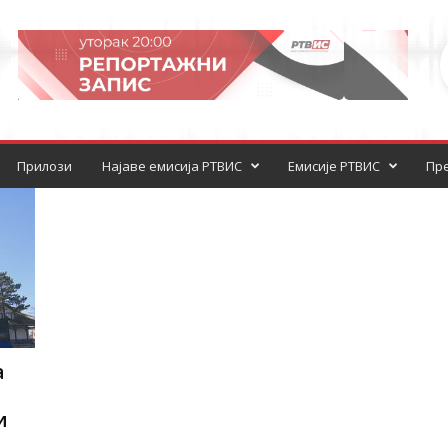
Прилози
Најаве емисија РТВИС
Емисије РТВИС
Пре
а
и