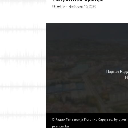
ISradio
-
фебруар 15, 2026
Портал Ради
Н
© Радио Телевизија Источно Сарајево, by
pixer
pcenter.ba