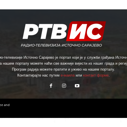
о-телевизије Источно Сарајево је портал који је у служби грађана Источн
а нашем порталу можете наћи све важније вијести из нашег града и региј
Програм радија можете пратити и уживо на нашем порталу.
Контактирајте нас путем
е-маила
или
контакт форме
.
ize
and