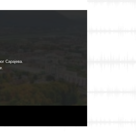
ог Сарајева.
е.