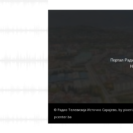
Портал Ради
Н
© Радио Телевизија Источно Сарајево, by
pixer
pcenter.ba