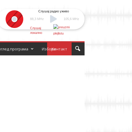
Слушај радио уживо
88,3 MHz
105,6 MHz
Слушај
локално
глед програма
Избори
Контакт