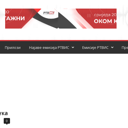
Прилози
Најаве емисија РТВИС
Емисије РТВИС
Пре
ука
0