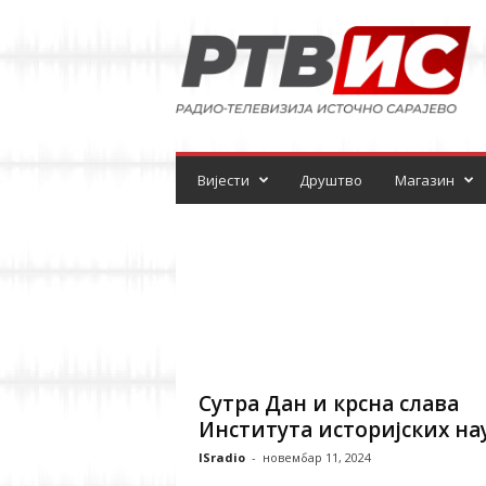
Р
а
д
и
о
-
т
е
Вијести
Друштво
Магазин
л
е
в
и
з
и
ј
а
Сутра Дан и крсна слава
Института историјских на
ISradio
-
новембар 11, 2024