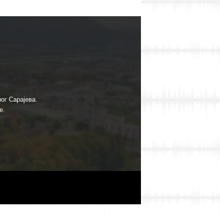
ог Сарајева.
е.