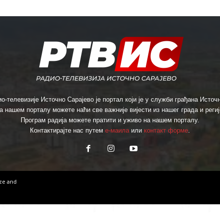
о-телевизије Источно Сарајево је портал који је у служби грађана Источн
а нашем порталу можете наћи све важније вијести из нашег града и региј
Програм радија можете пратити и уживо на нашем порталу.
Контактирајте нас путем
е-маила
или
контакт форме
.
ize
and