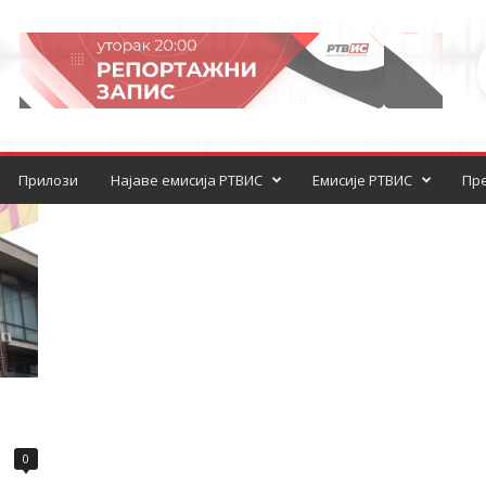
Прилози
Најаве емисија РТВИС
Емисије РТВИС
Пре
0