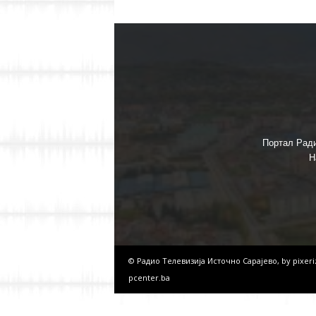
Портал Ради
Н
© Радио Телевизија Источно Сарајево, by
pixer
pcenter.ba