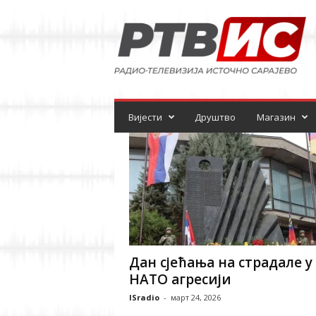
Р
а
д
и
о
-
т
е
Вијести
Друштво
Магазин
л
е
в
и
з
и
ј
а
Дан сјећања на страдале у
НАТО агресији
ISradio
-
март 24, 2026