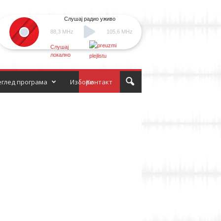
Слушај радио уживо
88,3 MHz
105,6 MHz
Слушај
локално
глед програма
Избори
Контакт