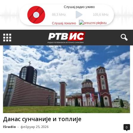
Слушај радио уживо
88,3 MHz
105,6 MHz
Слушај локално
Данас сунчаније и топлије
ISradio
-
фебруар 25, 2026
0