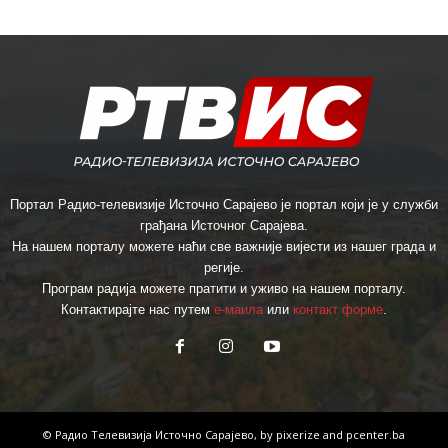
Портал Радио-телевизије Источно Сарајево је портал који је у служби
грађана Источног Сарајева.
На нашем порталу можете наћи све важније вијести из нашег града и
регије.
Програм радија можете пратити и уживо на нашем порталу.
Контактирајте нас путем
е-маила
или
контакт форме
.
© Радио Телевизија Источно Сарајево, by
pixerize
and
pcenter.ba