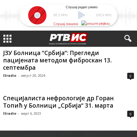
Слушај радио уживо
88,3 MHz
105,6 MHz
Слушај локално
ЈЗУ Болница “Србија“: Прегледи
пацијената методом фиброскан 13.
септембра
ISradio
-
август 20, 2024
0
Специјалиста нефрологије др Горан
Топић у Болници „Србија“ 31. марта
ISradio
-
март 6, 2023
0