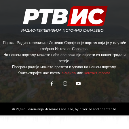
Портал Радио-телевизије Источно Сарајево је портал који је у служби
грађана Источног Сарајева.
На нашем порталу можете наћи све важније вијести из нашег града и
регије.
Програм радија можете пратити и уживо на нашем порталу.
Контактирајте нас путем
е-маила
или
контакт форме
.
© Радио Телевизија Источно Сарајево, by
pixerize
and
pcenter.ba