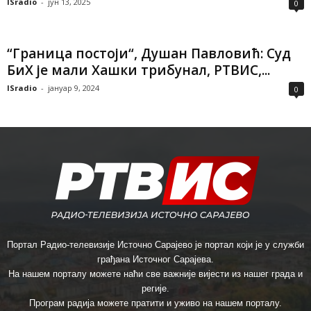
ISradio
-
јун 13, 2025
0
“Граница постоји“, Душан Павловић: Суд
БиХ је мали Хашки трибунал, РТВИС,...
ISradio
-
јануар 9, 2024
0
Портал Радио-телевизије Источно Сарајево је портал који је у служби
грађана Источног Сарајева.
На нашем порталу можете наћи све важније вијести из нашег града и
регије.
Програм радија можете пратити и уживо на нашем порталу.