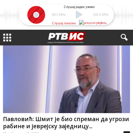
Слушај радио уживо
88,3 MHz
105,6 MHz
Слушај локално
Павловић: Шмит је био спреман да угрози
рабине и јеврејску заједницу...