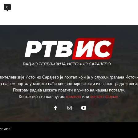
0
о-телевизије Источно Сарајево је портал који је у служби грађана Источн
а нашем порталу можете наћи све важније вијести из нашег града и региј
Програм радија можете пратити и уживо на нашем порталу.
Контактирајте нас путем
е-маила
или
контакт форме
.
ize
and