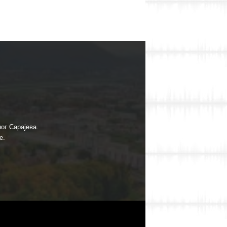
ог Сарајева.
е.