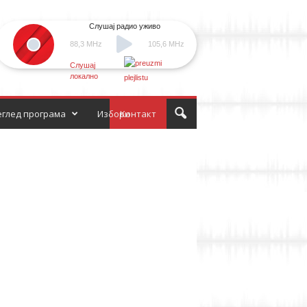
Слушај радио уживо
88,3 MHz
105,6 MHz
Слушај
локално
глед програма
Избори
Контакт