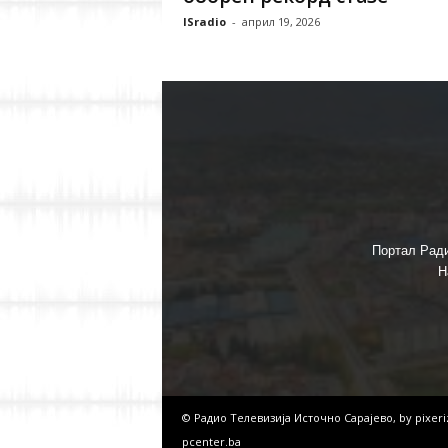
ISradio
-
април 19, 2026
Портал Ради
Н
© Радио Телевизија Источно Сарајево, by
pixer
pcenter.ba