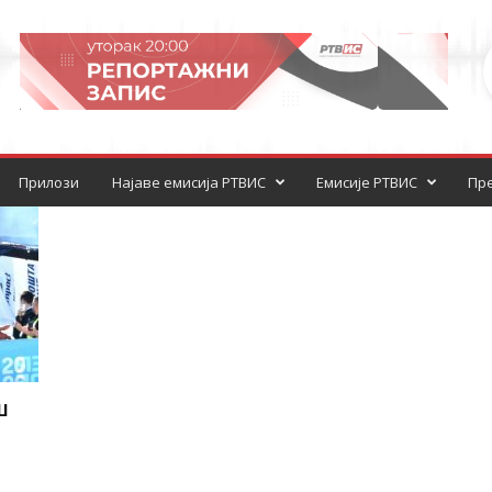
Прилози
Најаве емисија РТВИС
Емисије РТВИС
Пре
ш