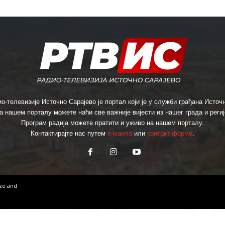
о-телевизије Источно Сарајево је портал који је у служби грађана Источн
а нашем порталу можете наћи све важније вијести из нашег града и региј
Програм радија можете пратити и уживо на нашем порталу.
Контактирајте нас путем
е-маила
или
контакт форме
.
ize
and