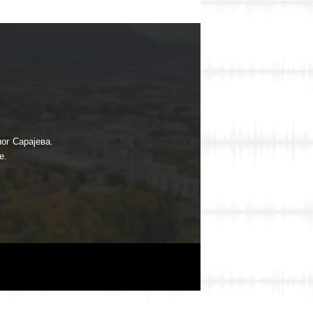
ог Сарајева.
е.