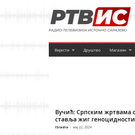
Р
а
д
и
о
-
т
е
Вијести
Друштво
Магазин
л
е
в
и
з
и
ј
а
Вучић: Српским жртвама 
ставља жиг геноцидности
ISradio
-
мај 22, 2024