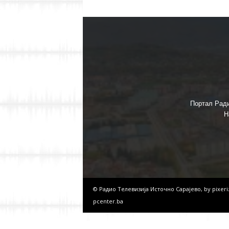
Портал Ради
Н
© Радио Телевизија Источно Сарајево, by
pixer
pcenter.ba