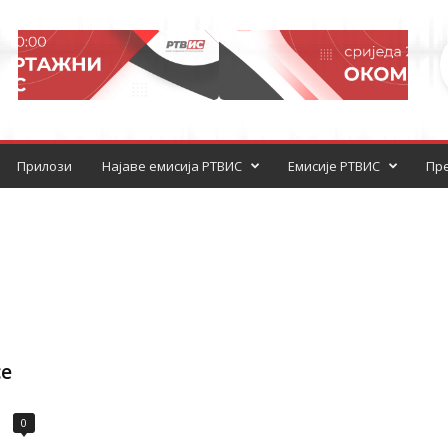
Прилози
Најаве емисија РТВИС
Емисије РТВИС
Пре
се
0