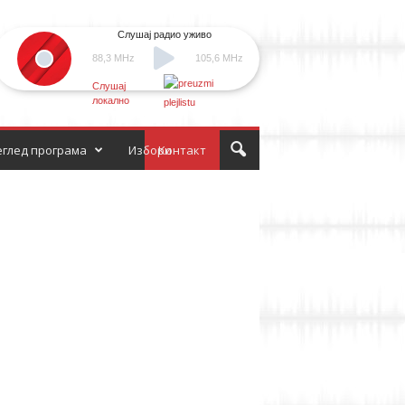
Слушај радио уживо
88,3 MHz
105,6 MHz
Слушај
локално
глед програма
Избори
Контакт