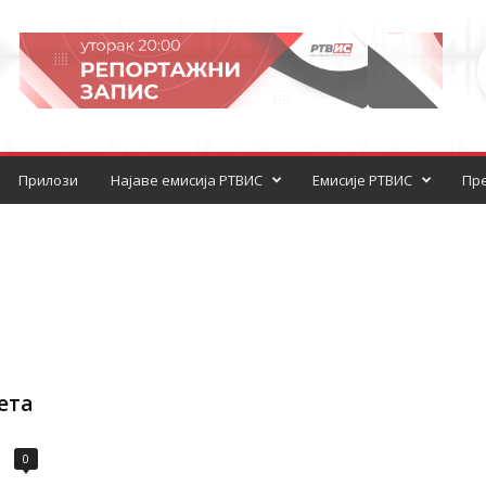
Прилози
Најаве емисија РТВИС
Емисије РТВИС
Пре
ета
0