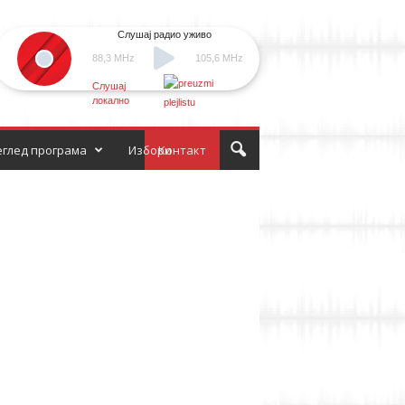
Слушај радио уживо
88,3 MHz
105,6 MHz
Слушај
локално
глед програма
Избори
Контакт