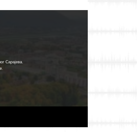
ог Сарајева.
е.