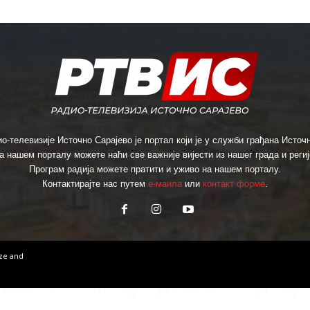
о-телевизије Источно Сарајево је портал који је у служби грађана Источн
а нашем порталу можете наћи све важније вијести из нашег града и региј
Програм радија можете пратити и уживо на нашем порталу.
Контактирајте нас путем
е-маила
или
контакт форме
.
ize
and