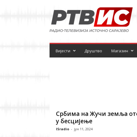
Р
а
д
и
о
-
т
е
Вијести
Друштво
Магазин
л
е
в
и
з
и
ј
а
Србима на Жучи земља от
у бесцијење
ISradio
-
јун 11, 2024