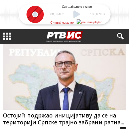
Слушај радио уживо
88,3 MHz
105,6 MHz
Слушај локално
Остојић подржао иницијативу да се на
територији Српске трајно забрани ратна...