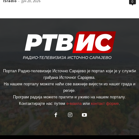
ISradio
-
јун 20, 2026
0
Портал Радио-телевизије Источно Сарајево је портал који је у служби
грађана Источног Сарајева.
На нашем порталу можете наћи све важније вијести из нашег града и
регије.
Програм радија можете пратити и уживо на нашем порталу.
Контактирајте нас путем
е-маила
или
контакт форме
.