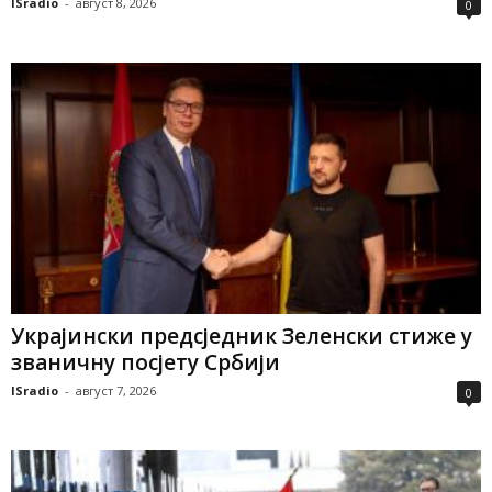
ISradio
-
август 8, 2026
0
Украјински предсједник Зеленски стиже у
званичну посјету Србији
ISradio
-
август 7, 2026
0