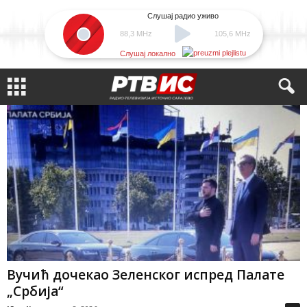
Слушај радио уживо
88,3 MHz
105,6 MHz
Слушај локално
Вучић дочекао Зеленског испред Палате
„Србија“