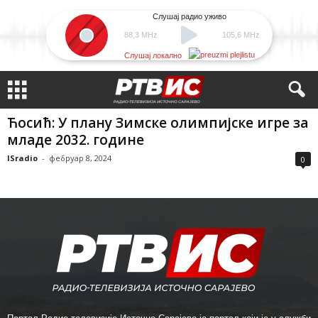
Слушај радио уживо
88,3 MHz
105,6 MHz
Слушај локално
Ћосић: У плану Зимске олимпијске игре за
младе 2032. године
ISradio
-
фебруар 8, 2024
0