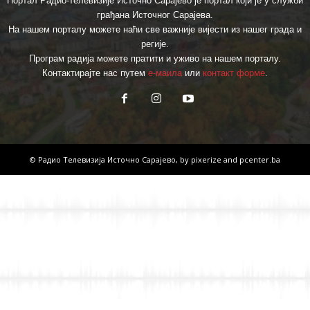
Портал Радио-телевизије Источно Сарајево је портал који је у служби
грађана Источног Сарајева.
На нашем порталу можете наћи све важније вијести из нашег града и
регије.
Програм радија можете пратити и уживо на нашем порталу.
Контактирајте нас путем
е-маила
или
контакт форме
.
© Радио Телевизија Источно Сарајево, by
pixerize
and
pcenter.ba