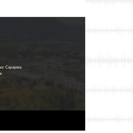
ог Сарајева.
е.