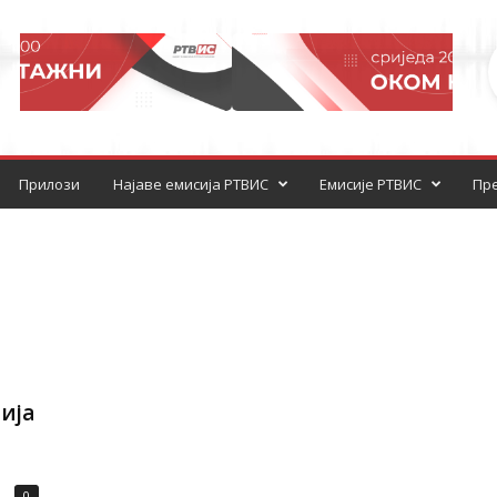
Прилози
Најаве емисија РТВИС
Емисије РТВИС
Пре
ија
0