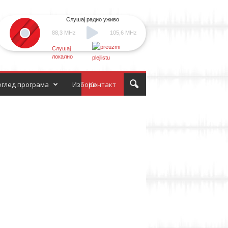
Слушај радио уживо
88,3 MHz
105,6 MHz
Слушај
локално
глед програма
Избори
Контакт