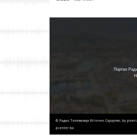
Портал Ради
Н
© Радио Телевизија Источно Сарајево, by
pixer
pcenter.ba