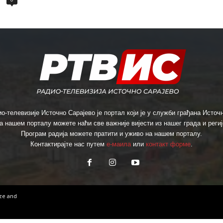
о-телевизије Источно Сарајево је портал који је у служби грађана Источн
а нашем порталу можете наћи све важније вијести из нашег града и региј
Програм радија можете пратити и уживо на нашем порталу.
Контактирајте нас путем
е-маила
или
контакт форме
.
ize
and