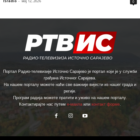
ISradio
-
мај 12, 2026
0
Портал Радио-телевизије Источно Сарајево је портал који је у служби
грађана Источног Сарајева.
На нашем порталу можете наћи све важније вијести из нашег града и
регије.
Програм радија можете пратити и уживо на нашем порталу.
Контактирајте нас путем
е-маила
или
контакт форме
.