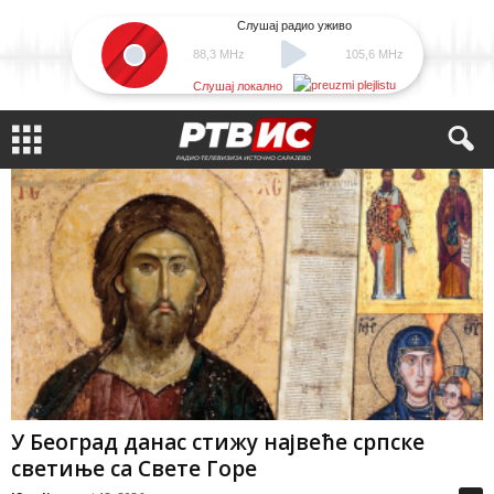
Слушај радио уживо
88,3 MHz
105,6 MHz
Слушај локално
У Београд данас стижу највеће српске
светиње са Свете Горе