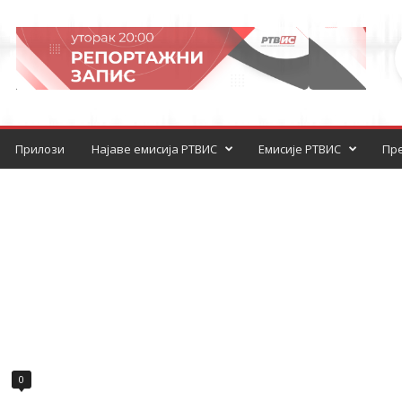
Прилози
Најаве емисија РТВИС
Емисије РТВИС
Пре
0