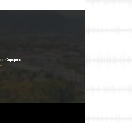
ог Сарајева.
е.