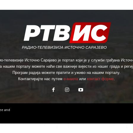
о-телевизије Источно Сарајево је портал који је у служби грађана Источн
а нашем порталу можете наћи све важније вијести из нашег града и региј
Програм радија можете пратити и уживо на нашем порталу.
Контактирајте нас путем
е-маила
или
контакт форме
.
ize
and