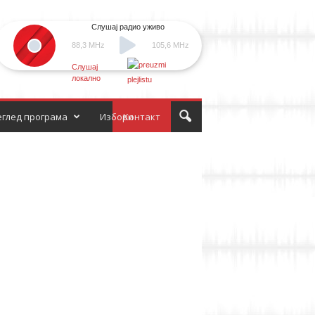
Слушај радио уживо
88,3 MHz
105,6 MHz
Слушај
локално
глед програма
Избори
Контакт