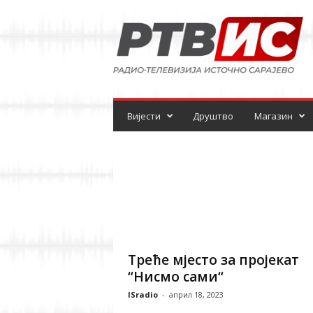
Р
а
д
и
о
-
т
е
Вијести
Друштво
Магазин
л
е
в
и
з
и
ј
а
Треће мјесто за пројекат
“Нисмо сами“
ISradio
-
април 18, 2023