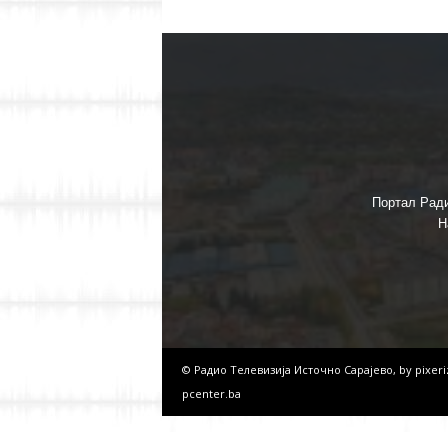
Портал Ради
Н
© Радио Телевизија Источно Сарајево, by
pixer
pcenter.ba