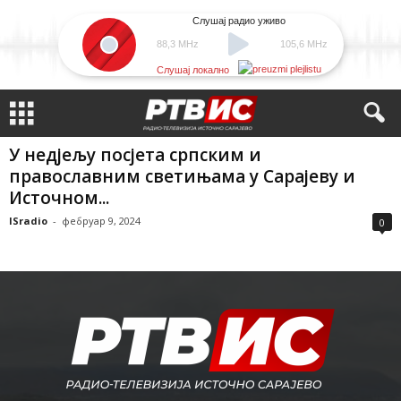
Слушај радио уживо
88,3 MHz
105,6 MHz
Слушај локално
У недјељу посјета српским и
православним светињама у Сарајеву и
Источном...
ISradio
-
фебруар 9, 2024
0