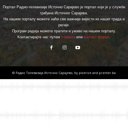
Портал Радио-телевизије Источно Сарајево је портал који је у служби
грађана Источног Сарајева.
На нашем порталу можете наћи све важније вијести из нашег града и
регије.
Програм радија можете пратити и уживо на нашем порталу.
Контактирајте нас путем
е-маила
или
контакт форме
.
© Радио Телевизија Источно Сарајево, by
pixerize
and
pcenter.ba