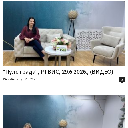
“Пулс града“, РТВИС, 29.6.2026., (ВИДЕО)
ISradio
-
јун 29, 2026
0