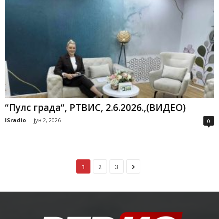
“Пулс града“, РТВИС, 2.6.2026.,(ВИДЕО)
ISradio
-
јун 2, 2026
0
1
2
3