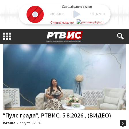
Слушај радио уживо
88,3 MHz
105,6 MHz
Слушај локално
“Пулс града“, РТВИС, 5.8.2026., (ВИДЕО)
ISradio
-
август 5, 2026
0