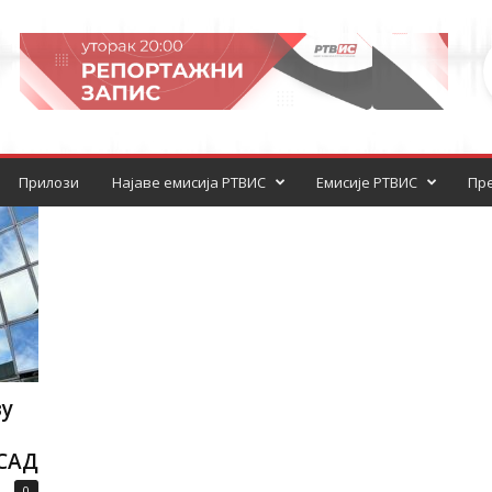
Прилози
Најаве емисија РТВИС
Емисије РТВИС
Пре
ву
САД
0