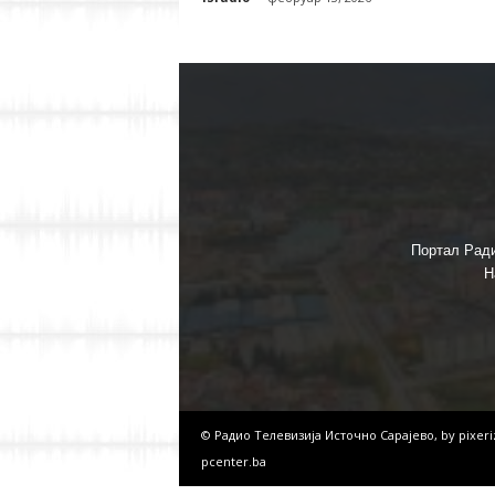
Портал Ради
Н
© Радио Телевизија Источно Сарајево, by
pixer
pcenter.ba