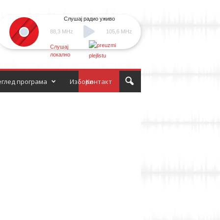
Слушај радио уживо
88,3 MHz
105,6 MHz
Слушај
локално
глед програма
Избори
Контакт