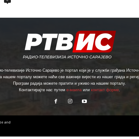
о-телевизије Источно Сарајево је портал који је у служби грађана Источн
а нашем порталу можете наћи све важније вијести из нашег града и региј
Програм радија можете пратити и уживо на нашем порталу.
Контактирајте нас путем
е-маила
или
контакт форме
.
ize
and