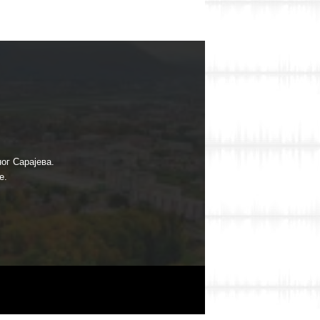
ог Сарајева.
е.