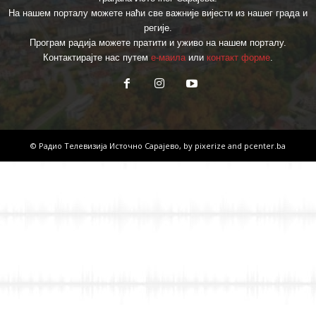
На нашем порталу можете наћи све важније вијести из нашег града и
регије.
Програм радија можете пратити и уживо на нашем порталу.
Контактирајте нас путем
е-маила
или
контакт форме
.
© Радио Телевизија Источно Сарајево, by
pixerize
and
pcenter.ba