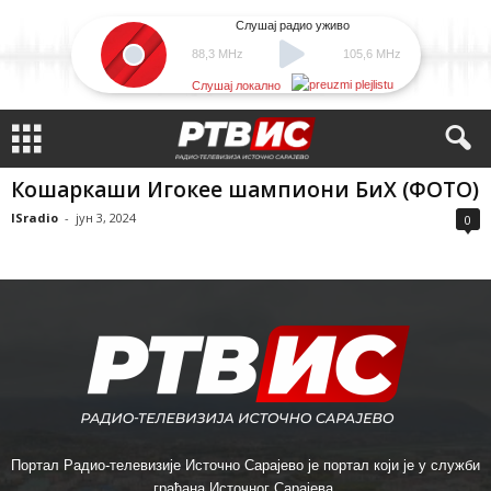
Слушај радио уживо
88,3 MHz
105,6 MHz
Слушај локално
Кошаркаши Игокее шампиони БиХ (ФОТО)
ISradio
-
јун 3, 2024
0
Портал Радио-телевизије Источно Сарајево је портал који је у служби
грађана Источног Сарајева.