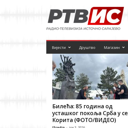
Р
а
д
и
о
-
т
е
Вијести
Друштво
Магазин
л
е
в
и
з
и
ј
а
Билећа: 85 година од
усташког покоља Срба у се
Корита (ФОТО/ВИДЕО)
ISradio
-
јун 3, 2026