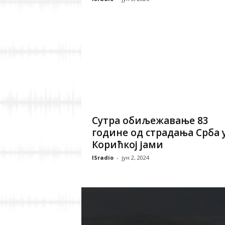
Сутра обиљежавање 83
године од страдања Срба 
Корићкој јами
ISradio
-
јун 2, 2024