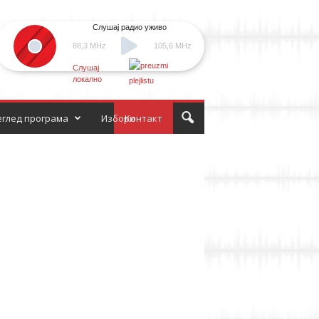
Слушај радио уживо
88,3 MHz
105,6 MHz
Слушај
локално
глед програма
Избори
Контакт