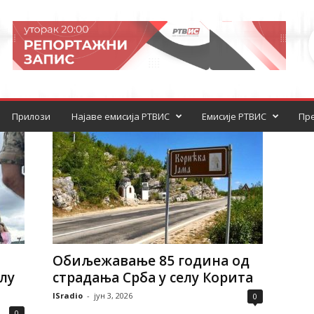
Прилози
Најаве емисија РТВИС
Емисије РТВИС
Пре
Обиљежавање 85 година од
лу
страдања Срба у селу Корита
ISradio
-
јун 3, 2026
0
0