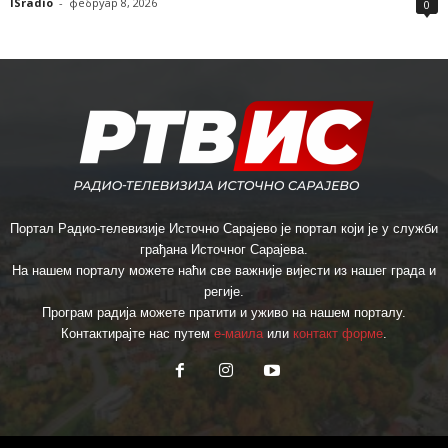
ISradio
-
фебруар 8, 2026
0
Портал Радио-телевизије Источно Сарајево је портал који је у служби
грађана Источног Сарајева.
На нашем порталу можете наћи све важније вијести из нашег града и
регије.
Програм радија можете пратити и уживо на нашем порталу.
Контактирајте нас путем
е-маила
или
контакт форме
.