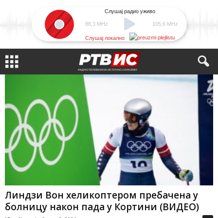
Слушај радио уживо
88,3 MHz
105,6 MHz
Слушај локално
Линдзи Вон хеликоптером пребачена у
болницу након пада у Кортини (ВИДЕО)