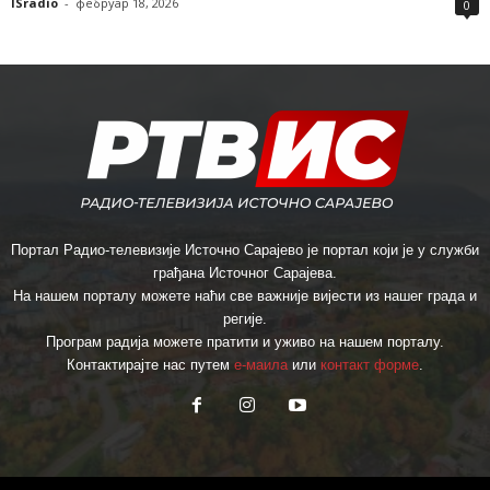
ISradio
-
фебруар 18, 2026
0
Портал Радио-телевизије Источно Сарајево је портал који је у служби
грађана Источног Сарајева.
На нашем порталу можете наћи све важније вијести из нашег града и
регије.
Програм радија можете пратити и уживо на нашем порталу.
Контактирајте нас путем
е-маила
или
контакт форме
.