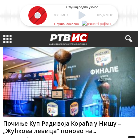
Слушај радио уживо
88,3 MHz
105,6 MHz
Слушај локално
Почиње Куп Радивоја Кораћа у Нишу –
„Жућкова левица“ поново на...