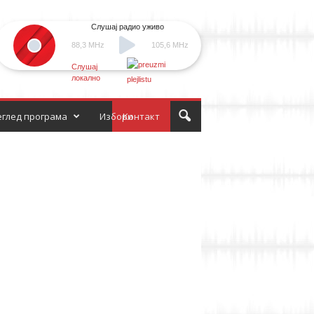
Слушај радио уживо
88,3 MHz
105,6 MHz
Слушај
локално
глед програма
Избори
Контакт