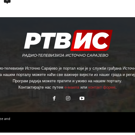
о-телевизије Источно Сарајево је портал који је у служби грађана Источн
а нашем порталу можете наћи све важније вијести из нашег града и региј
Програм радија можете пратити и уживо на нашем порталу.
Контактирајте нас путем
е-маила
или
контакт форме
.
ize
and