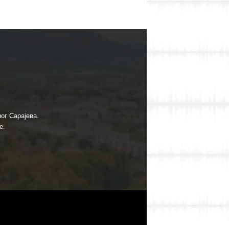
ог Сарајева.
е.