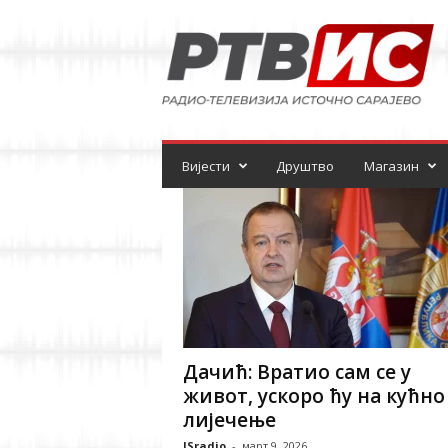
Р
а
д
и
о
-
т
е
Вијести
Друштво
Магазин
л
е
в
и
з
и
ј
а
Дачић: Вратио сам се у
живот, ускоро ћу на кућно
лијечење
ISradio
-
март 9, 2026