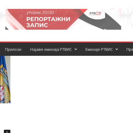
Прилози
Најаве емисија РТВИС
Емисије РТВИС
Пре
0