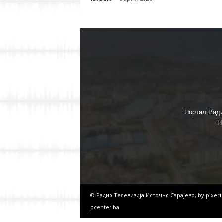
Портал Ради
Н
© Радио Телевизија Источно Сарајево, by
pixer
pcenter.ba