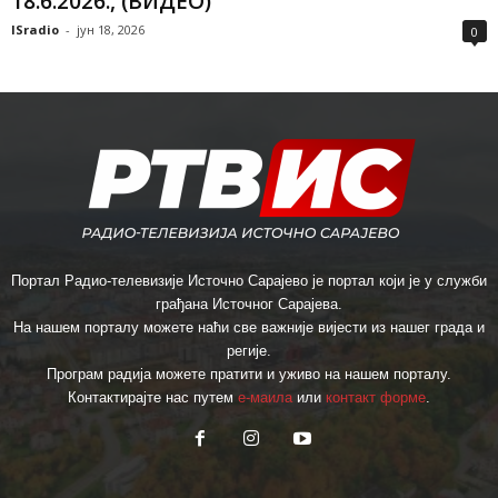
18.6.2026., (ВИДЕО)
ISradio
-
јун 18, 2026
0
Портал Радио-телевизије Источно Сарајево је портал који је у служби
грађана Источног Сарајева.
На нашем порталу можете наћи све важније вијести из нашег града и
регије.
Програм радија можете пратити и уживо на нашем порталу.
Контактирајте нас путем
е-маила
или
контакт форме
.