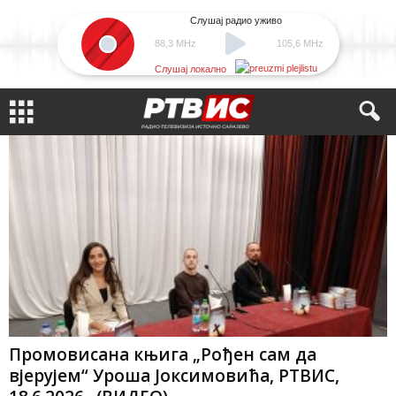
Слушај радио уживо
88,3 MHz
105,6 MHz
Слушај локално
Промовисана књига „Рођен сам да
вјерујем“ Уроша Јоксимовића, РТВИС,