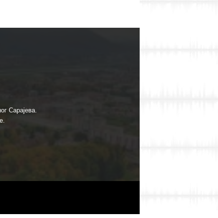
ог Сарајева.
е.