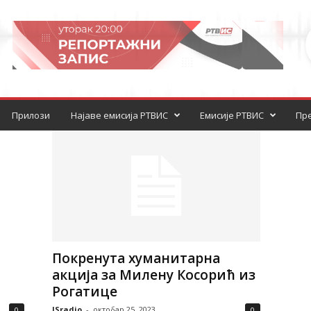
Прилози
Најаве емисија РТВИС
Емисије РТВИС
Пре
Покренута хуманитарна
акција за Милену Косорић из
Рогатице
ISradio
-
октобар 25, 2023
0
0