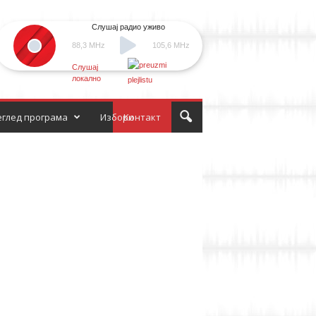
Слушај радио уживо
88,3 MHz
105,6 MHz
Слушај
локално
глед програма
Избори
Контакт