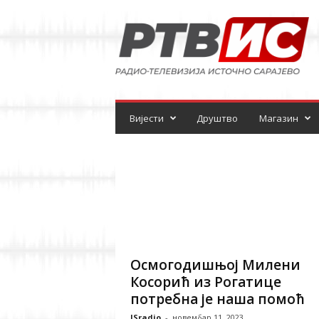
Р
а
д
и
о
-
т
е
Вијести
Друштво
Магазин
л
е
в
и
з
и
ј
а
Осмогодишњој Милени
Косорић из Рогатице
потребна је наша помоћ
ISradio
-
новембар 11, 2023