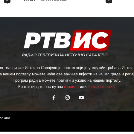
о-телевизије Источно Сарајево је портал који је у служби грађана Источн
а нашем порталу можете наћи све важније вијести из нашег града и региј
Програм радија можете пратити и уживо на нашем порталу.
Контактирајте нас путем
е-маила
или
контакт форме
.
ize
and