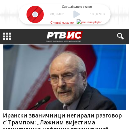
Слушај радио уживо
88,3 MHz
105,6 MHz
Слушај локално
Ирански званичници негирали разговор
с’ Трампом: „Лажним вијестима