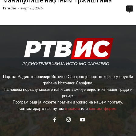
манипулише нафтним тржиштима“
ISradio
-
март 23, 2026
0
Портал Радио-телевизије Источно Сарајево је портал који је у служби
грађана Источног Сарајева.
На нашем порталу можете наћи све важније вијести из нашег града и
регије.
Програм радија можете пратити и уживо на нашем порталу.
Контактирајте нас путем
е-маила
или
контакт форме
.