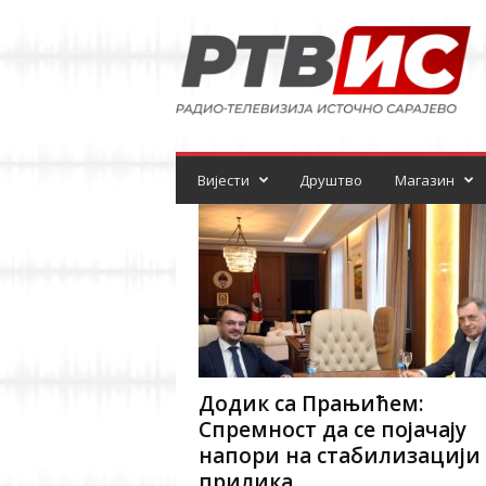
Р
а
д
и
о
-
т
е
Вијести
Друштво
Магазин
л
е
в
и
з
и
ј
а
Додик са Прањићем:
Спремност да се појачају
напори на стабилизацији
прилика