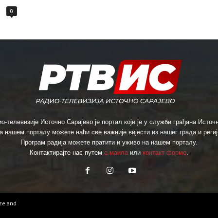
0
о-телевизије Источно Сарајево је портал који је у служби грађана Источн
а нашем порталу можете наћи све важније вијести из нашег града и региј
Програм радија можете пратити и уживо на нашем порталу.
Контактирајте нас путем
е-маила
или
контакт форме
.
ize
and