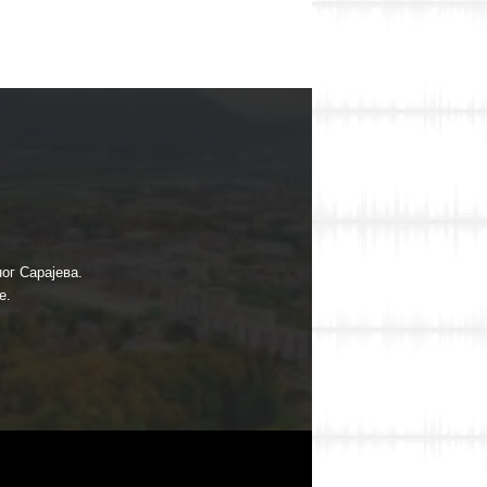
ог Сарајева.
е.