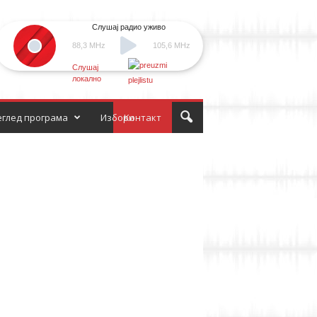
Слушај радио уживо
88,3 MHz
105,6 MHz
Слушај
локално
глед програма
Избори
Контакт