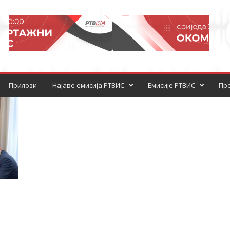
Прилози
Најаве емисија РТВИС
Емисије РТВИС
Пре