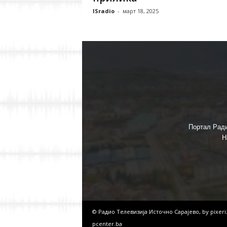
ISradio
-
март 18, 2025
Портал Ради
Н
© Радио Телевизија Источно Сарајево, by
pixer
pcenter.ba