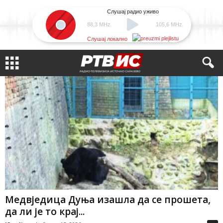
Слушај радио уживо
88,3 MHz
105,6 MHz
Слушај локално
Медвједица Дуња изашла да се прошета,
да ли је то крај...