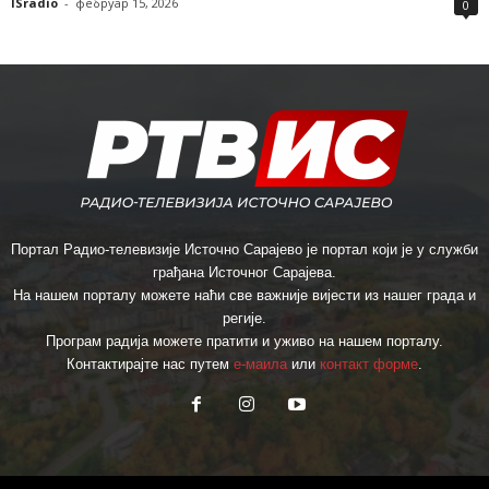
ISradio
-
фебруар 15, 2026
0
Портал Радио-телевизије Источно Сарајево је портал који је у служби
грађана Источног Сарајева.
На нашем порталу можете наћи све важније вијести из нашег града и
регије.
Програм радија можете пратити и уживо на нашем порталу.
Контактирајте нас путем
е-маила
или
контакт форме
.