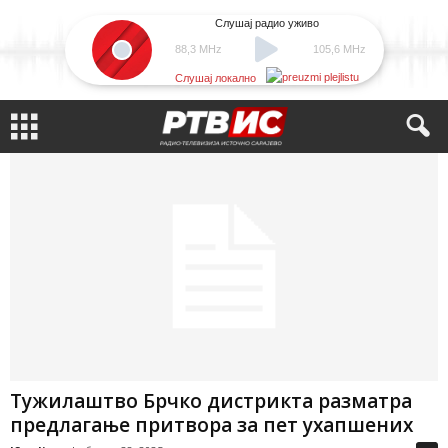
Слушај радио уживо
88,3 MHz
105,6 MHz
Слушај локално
Тужилаштво Брчко дистрикта разматра
предлагање притвора за пет ухапшених