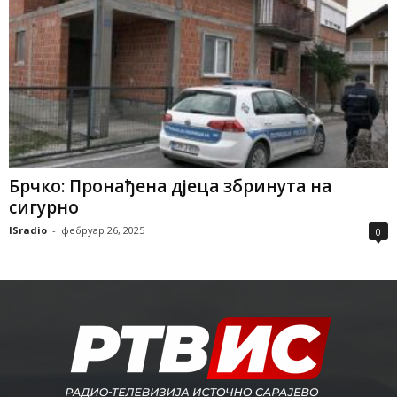
Брчко: Пронађена дјеца збринута на
сигурно
ISradio
-
фебруар 26, 2025
0