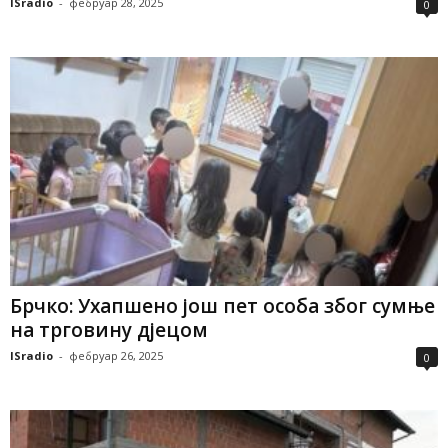
ISradio
-
фебруар 28, 2025
0
Брчко: Ухапшено још пет особа због сумње
на трговину дјецом
ISradio
-
фебруар 26, 2025
0