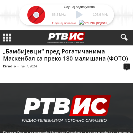
Слушај радио уживо
88,3 MHz
105,6 MHz
Слушај локално
„Бамбијевци“ пред Рогатичанима –
Маскенбал са преко 180 малишана (ФОТО)
ISradio
-
јун 7, 2024
0