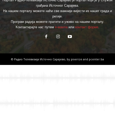
Портал Радио-телевизије Источно Сарајево је портал који је у служби
грађана Источног Сарајева.
На нашем порталу можете наћи све важније вијести из нашег града и
регије.
Програм радија можете пратити и уживо на нашем порталу.
Контактирајте нас путем
е-маила
или
контакт форме
.
© Радио Телевизија Источно Сарајево, by
pixerize
and
pcenter.ba