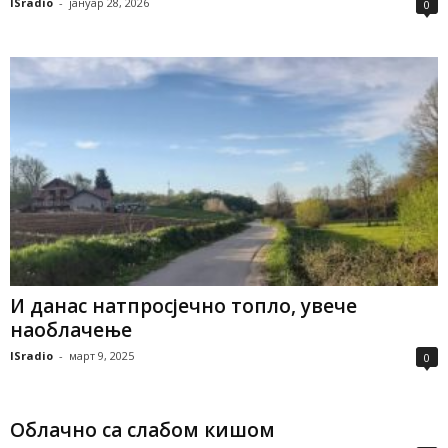
ISradio
-
јануар 28, 2026
0
И данас натпросјечно топло, увече
наоблачење
ISradio
-
март 9, 2025
0
Облачно са слабом кишом