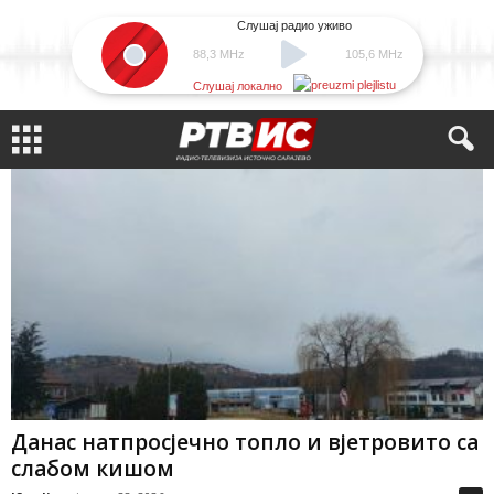
Слушај радио уживо
88,3 MHz
105,6 MHz
Слушај локално
Данас натпросјечно топло и вјетровито са
слабом кишом