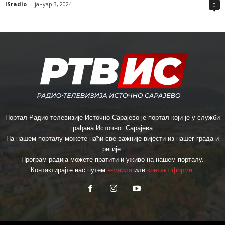
ISradio
-
јануар 3, 2024
0
Портал Радио-телевизије Источно Сарајево је портал који је у служби
грађана Источног Сарајева.
На нашем порталу можете наћи све важније вијести из нашег града и
регије.
Програм радија можете пратити и уживо на нашем порталу.
Контактирајте нас путем
е-маила
или
контакт форме
.