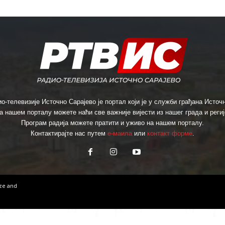
о-телевизије Источно Сарајево је портал који је у служби грађана Источн
а нашем порталу можете наћи све важније вијести из нашег града и региј
Програм радија можете пратити и уживо на нашем порталу.
Контактирајте нас путем
е-маила
или
контакт форме
.
ize
and