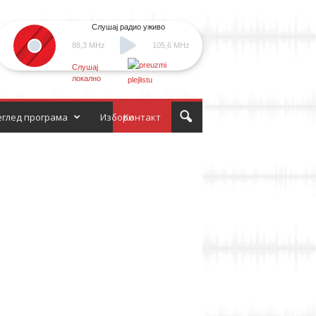
Слушај радио уживо
88,3 MHz
105,6 MHz
Слушај
локално
глед програма
Избори
Контакт