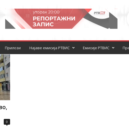
Прилози
Најаве емисија РТВИС
Емисије РТВИС
Пре
во,
0