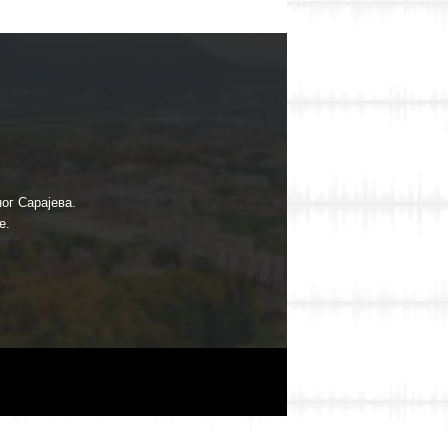
ог Сарајева.
е.