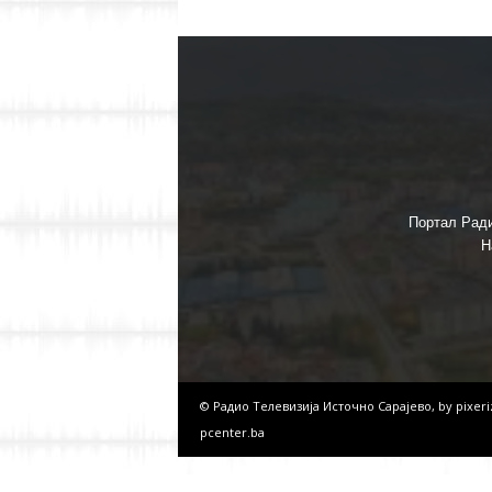
Портал Ради
Н
© Радио Телевизија Источно Сарајево, by
pixer
pcenter.ba