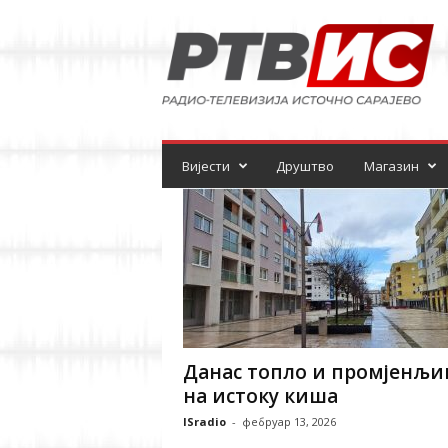
Р
а
д
и
о
-
т
е
Вијести
Друштво
Магазин
л
е
в
и
з
и
ј
а
Данас топло и промјенљи
на истоку киша
ISradio
-
фебруар 13, 2026