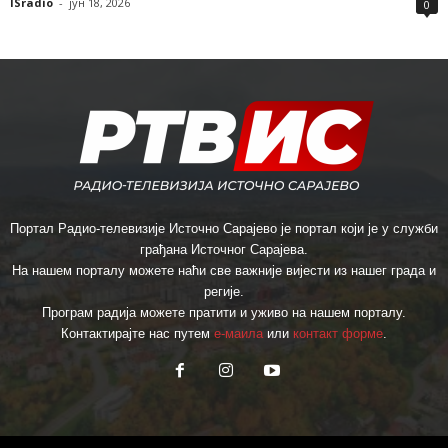
ISradio
-
јун 18, 2026
0
Портал Радио-телевизије Источно Сарајево је портал који је у служби
грађана Источног Сарајева.
На нашем порталу можете наћи све важније вијести из нашег града и
регије.
Програм радија можете пратити и уживо на нашем порталу.
Контактирајте нас путем
е-маила
или
контакт форме
.