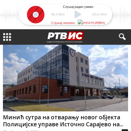
Слушај радио уживо
88,3 MHz
105,6 MHz
Слушај локално
Минић сутра на отварању новог објекта
Полицијске управе Источно Сарајево на...